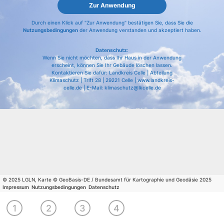
Zur Anwendung
Durch einen Klick auf "Zur Anwendung" bestätigen Sie, dass Sie die
Nutzungsbedingungen
der Anwendung verstanden und akzeptiert haben.
Datenschutz
:
Wenn Sie nicht möchten, dass Ihr Haus in der Anwendung
erscheint, können Sie Ihr Gebäude löschen lassen.
Kontaktieren Sie dafür: Landkreis Celle | Abteilung
Klimaschutz | Trift 28 | 29221 Celle | www.landkreis-
celle.de | E-Mail: klimaschutz@lkcelle.de
© 2025 LGLN, Karte © GeoBasis-DE / Bundesamt für Kartographie und Geodäsie 2025
Impressum
Nutzungsbedingungen
Datenschutz
Wählen
Wählen
Sie
Wirtschaftlichkeit
Fachleute
1
2
3
4
Sie Ihr
Ihren
berechnen
finden
Gebäude
Wohnort